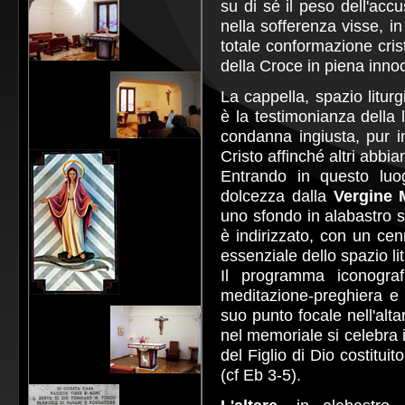
su di sé il peso dell'accu
nella sofferenza visse, in
totale conformazione cris
della Croce in piena inn
La cappella, spazio litur
è la testimonianza della 
condanna ingiusta, pur i
Cristo affinché altri abbian
Entrando in questo luo
dolcezza dalla
Vergine 
uno sfondo in alabastro s
è indirizzato, con un cen
essenziale dello spazio li
Il programma iconografi
meditazione-preghiera e c
suo punto focale nell'alta
nel memoriale si celebra 
del Figlio di Dio costitu
(cf Eb 3-5).