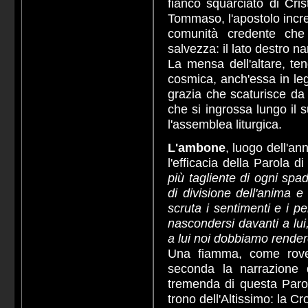
fianco squarciato di Cr
Tommaso, l'apostolo incred
comunità credente che
salvezza: il lato destro n
La mensa dell'altare, te
cosmica, anch'essa in leg
grazia che scaturisce da
che si ingrossa lungo il 
l'assemblea liturgica.
L'ambone
, luogo dell'an
l'efficacia della Parola d
più tagliente di ogni spa
di divisione dell'anima e 
scruta i sentimenti e i p
nascondersi davanti a lui
a lui noi dobbiamo rende
Una fiamma, come rove
seconda la narrazione d
tremenda di questa Parol
trono dell'Altissimo: la Cr