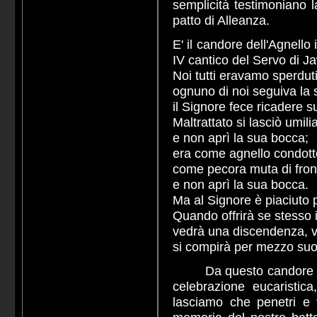
semplicità testimoniano l
patto di Alleanza.
E' il candore dell'Agnello
IV cantico del Servo di J
Noi tutti eravamo sperdu
ognuno di noi seguiva la 
il Signore fece ricadere su d
Maltrattato si lasciò umili
e non aprì la sua bocca;
era come agnello condott
come pecora muta di fronte
e non aprì la sua bocca.
Ma al Signore è piaciuto p
Quando offrirà se stesso 
vedrà una discendenza, v
si compirà per mezzo suo 
Da questo candore venia
celebrazione eucaristic
lasciamo che penetri e t