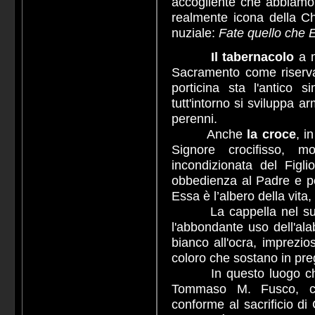
accogliente che abbiamo 
realmente icona della Ch
nuziale:
Fate quello che Egl
Il tabernacolo
a m
Sacramento come riserva 
porticina sta l'antico 
tutt'intorno si sviluppa a
perenni.
Anche
la
croce
, i
Signore crocifisso, 
incondizionata del Figl
obbedienza al Padre e per
Essa è l’albero della vita
La cappella nel suo i
l'abbondante uso dell'ala
bianco all'ocra, imprezio
coloro che sostano in pre
In questo luogo che pi
Tommaso M. Fusco, cus
conforme al sacrificio di