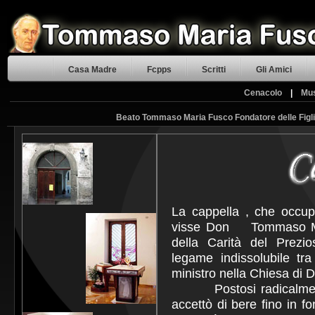
Casa Madre
Fcpps
Scritti
Gli Amici
Cenacolo
|
Mu
Beato Tommaso Maria Fusco Fondatore delle Figli
La cappella , che occu
visse Don Tommaso M. F
della Carità del Prezi
legame indissolubile tr
ministro nella Chiesa di D
Postosi radicalmente 
accettò di bere fino in 