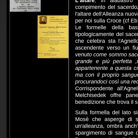
L'altare
, in alabastro
compimento del sacerdozio
l'altare dell'Alleanza nuo
per noi sulla Croce (cf Eb
Le formelle della b
tipologicamente del sacer
che celebra sta l'Agnell
ascendente verso un fi
venuto come sommo sacerd
grande e più perfetta 
appartenente a questa cre
ma con il proprio sangu
procurandoci così una re
Corrispondente all'Agne
Melchisedek offre pane
benedizione che trova il 
Sulla formella del lato si
Mosè che asperge di sa
un'alleanza, ombra anch'e
spargimento di sangue d